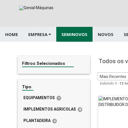
Pular
para
o
conteúdo
HOME
EMPRESA
SEMINOVOS
NOVOS
S
Todos os v
Filtros Selecionados
Mais Recentes
Exibindo
1
-
12
d
Tipo
EQUIPAMENTOS
1
IMPLEMENTOS AGRICOLAS
8
PLANTADEIRA
4