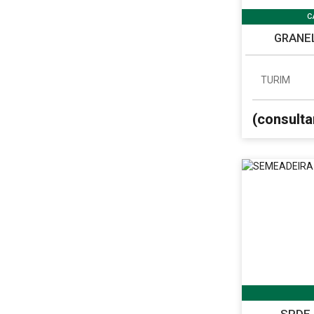
C
GRANEL
TURIM
(consulta
SPDE 