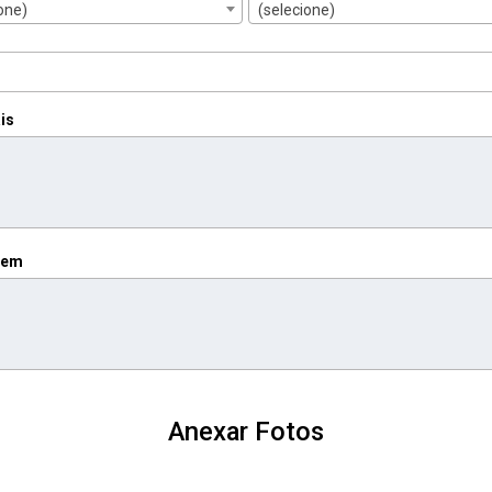
one)
(selecione)
is
gem
Anexar Fotos