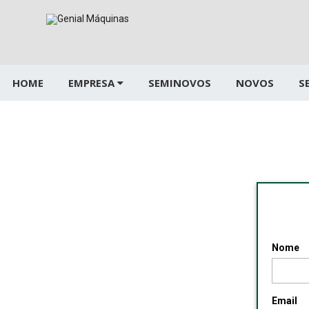
Pular
para
o
conteúdo
HOME
EMPRESA
SEMINOVOS
NOVOS
S
Nome
Email