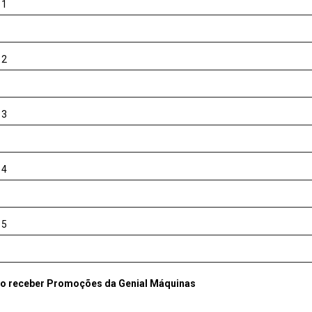
 1
 2
 3
 4
 5
Desejo receber Promoções da Genial Máquinas