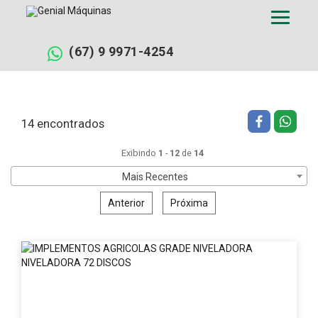
Pular
Filtrar busca
Limpar filtros
para
o
conteúdo
(67) 9 9971-4254
14 encontrados
Exibindo
1
-
12
de
14
Mais Recentes
Anterior
Próxima